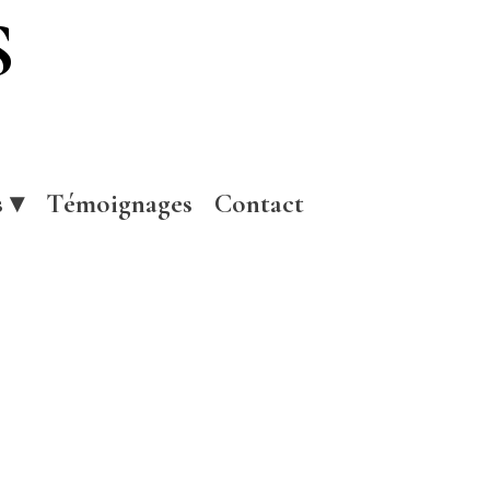
S
s
 ▾
Témoignages
Contact